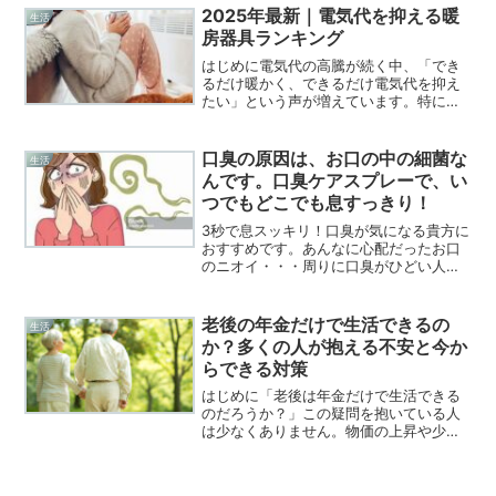
の削り方を間違えると、生活が一気に苦
2025年最新｜電気代を抑える暖
生活
しくなります。この記事...
房器具ランキング
はじめに電気代の高騰が続く中、「でき
るだけ暖かく、できるだけ電気代を抑え
たい」という声が増えています。特に冬
は暖房費が家計を直撃しがちです。この
記事では、2025年最新データをもとに、
電気代が安く済みやすい暖房器具をラン
口臭の原因は、お口の中の細菌な
生活
キング形式で紹介しま...
んです。口臭ケアスプレーで、い
つでもどこでも息すっきり！
3秒で息スッキリ！口臭が気になる貴方に
おすすめです。あんなに心配だったお口
のニオイ・・・周りに口臭がひどい人が
いたらすごく嫌！もしも自分も！？って
気になっていました。口臭ってお口の中
の菌が原因・・！これは殺菌できるんで
老後の年金だけで生活できるの
生活
す。こんなことないです...
か？多くの人が抱える不安と今か
らできる対策
はじめに「老後は年金だけで生活できる
のだろうか？」この疑問を抱いている人
は少なくありません。物価の上昇や少子
高齢化の影響により、将来の年金制度に
対する不安は年々高まっています。現役
世代だけでなく、すでに年金を受給して