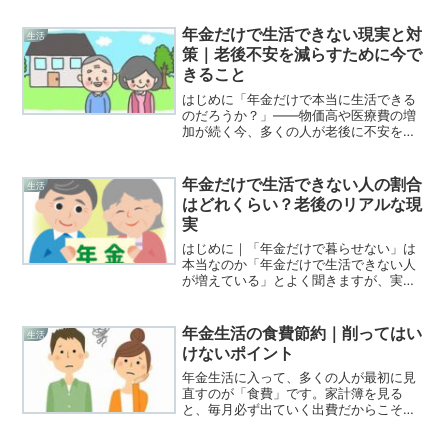
年金だけで生活できない現実と対
生活
策｜老後不安を減らすために今で
きること
はじめに「年金だけで本当に生活できる
のだろうか？」――物価高や医療費の増
加が続く今、多くの人が老後に不安を感
じています。本記事では、年金だけで生
活が成り立ちにくい現実を数字と実例で
整理し、今日から実践できる具体的な対
年金だけで生活できない人の割合
生活
策を分かりやすく解説しま...
はどれくらい？老後のリアルな現
実
はじめに｜「年金だけで暮らせない」は
本当なのか「年金だけで生活できない人
が増えている」とよく聞きますが、実際
にどれくらいの割合の人が足りていない
のかは、意外と知られていません。この
記事では、 年金だけで生活できない人の
年金生活の食費節約｜削ってはい
生活
割合 なぜ多くの人が不...
けないポイント
年金生活に入って、多くの人が最初に見
直すのが「食費」です。家計簿を見る
と、毎月必ず出ていく出費だからこそ、
**「ここを削れば楽になるのでは？」**
と考えがちです。しかし実際には、食費