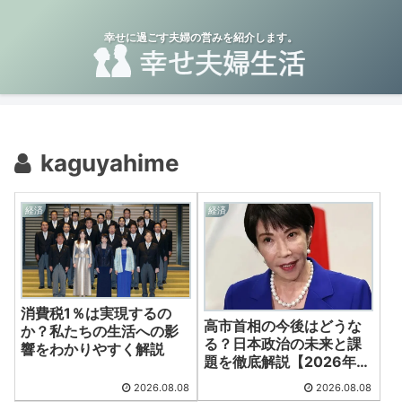
幸せに過ごす夫婦の営みを紹介します。
kaguyahime
経済
経済
消費税1％は実現するの
高市首相の今後はどうな
か？私たちの生活への影
る？日本政治の未来と課
響をわかりやすく解説
題を徹底解説【2026年最
新版】
2026.08.08
2026.08.08