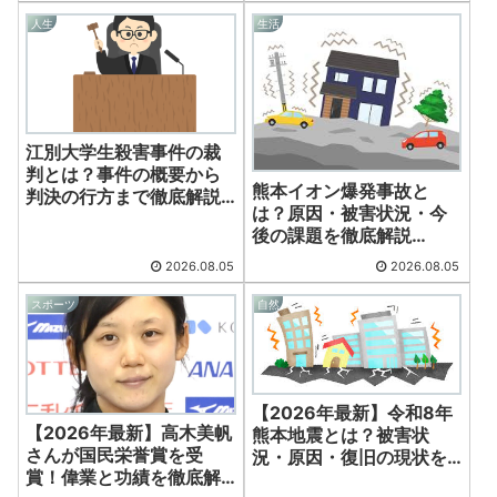
人生
生活
江別大学生殺害事件の裁
判とは？事件の概要から
熊本イオン爆発事故と
判決の行方まで徹底解説
は？原因・被害状況・今
【2026年最新】
後の課題を徹底解説
【2026年最新】
2026.08.05
2026.08.05
スポーツ
自然
【2026年最新】令和8年
【2026年最新】高木美帆
熊本地震とは？被害状
さんが国民栄誉賞を受
況・原因・復旧の現状を
賞！偉業と功績を徹底解
詳しく解説