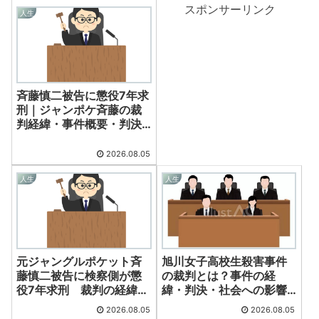
スポンサーリンク
人生
斉藤慎二被告に懲役7年求
刑｜ジャンポケ斉藤の裁
判経緯・事件概要・判決
の行方を詳しく解説
2026.08.05
人生
人生
元ジャングルポケット斉
旭川女子高校生殺害事件
藤慎二被告に検察側が懲
の裁判とは？事件の経
役7年求刑 裁判の経緯と
緯・判決・社会への影響
今後の焦点
を徹底解説【2026年最
2026.08.05
2026.08.05
新】