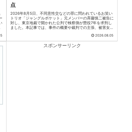
点
集
2026年8月5日、不同意性交などの罪に問われているお笑い
ー
トリオ「ジャングルポケット」元メンバーの斉藤慎二被告に
い
対し、東京地裁で開かれた公判で検察側が懲役7年を求刑し
、
ました。本記事では、事件の概要や裁判での主張、被害女性
の証言、今後の判決の...
05
2026.08.05
スポンサーリンク