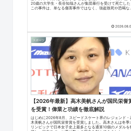
20歳の大学生・長谷知哉さんが集団暴行を受けて死亡した
この事件は、単なる傷害事件ではなく、強盗致死や恐喝な
複数の犯罪が絡む極め...
2026.08.
スポーツ
【2026年最新】高木美帆さんが国民栄誉
を受賞！偉業と功績を徹底解説
はじめに2026年8月、スピードスケート界のレジェンド・
木美帆さんが国民栄誉賞を受賞しました。高木さんは冬季
リンピックで日本女子史上最多となる通算10個のメダルを