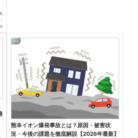
大
不
05
生活
最
熊本イオン爆発事故とは？原因・被害状
」
況・今後の課題を徹底解説【2026年最新】
時