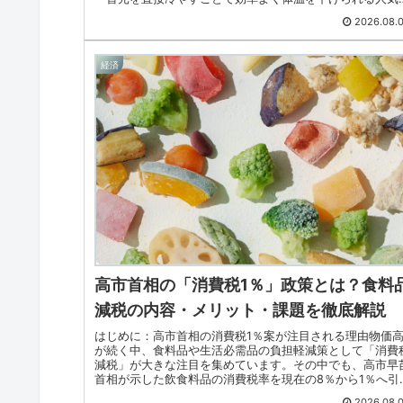
イテムです。メリッ...
2026.08.
経済
高市首相の「消費税1％」政策とは？食料
減税の内容・メリット・課題を徹底解説
はじめに：高市首相の消費税1％案が注目される理由物価
が続く中、食料品や生活必需品の負担軽減策として「消費
減税」が大きな注目を集めています。その中でも、高市早
首相が示した飲食料品の消費税率を現在の8％から1％へ引
下げる案は、多くの国民...
2026.08.