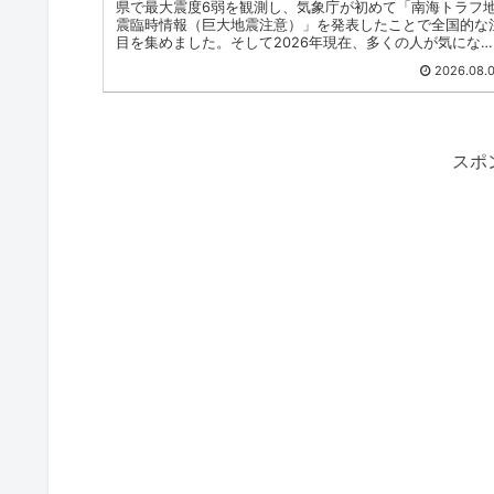
県で最大震度6弱を観測し、気象庁が初めて「南海トラフ
震臨時情報（巨大地震注意）」を発表したことで全国的な
目を集めました。そして2026年現在、多くの人が気にな
ているのが、 ...
2026.08.
スポ