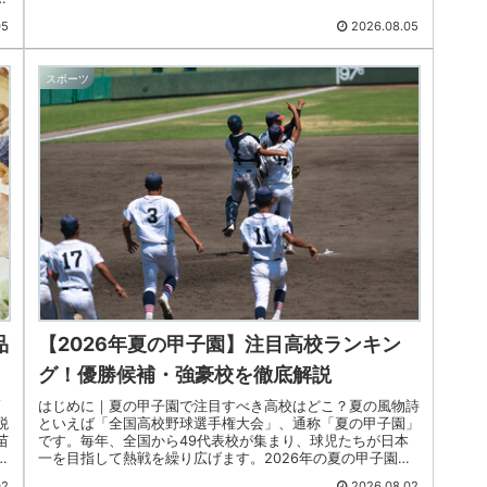
05
2026.08.05
スポーツ
品
【2026年夏の甲子園】注目高校ランキン
グ！優勝候補・強豪校を徹底解説
高
はじめに｜夏の甲子園で注目すべき高校はどこ？夏の風物詩
税
といえば「全国高校野球選手権大会」、通称「夏の甲子園」
苗
です。毎年、全国から49代表校が集まり、球児たちが日本
き
一を目指して熱戦を繰り広げます。2026年の夏の甲子園で
は、伝統校から勢いのあ...
02
2026.08.02