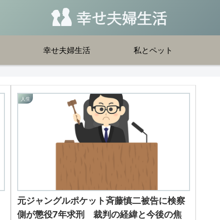
幸せ夫婦生活
私とペット
人生
元ジャングルポケット斉藤慎二被告に検察
側が懲役7年求刑 裁判の経緯と今後の焦