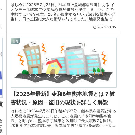
はじめに2026年7月28日、熊本県上益城郡嘉島町にある イ
ど
オンモール熊本 で大規模な爆発事故が発生しました。この
事故では7名が死亡、26名が負傷するという深刻な被害が発
生し、日本全国に大きな衝撃を与えました。地震発生後に起
きた二次災害とし...
05
2026.08.05
自然
【2026年最新】令和8年熊本地震とは？被
害状況・原因・復旧の現状を詳しく解説
賞
はじめに2026年7月28日午後4時27分、熊本県を震源とする
大規模地震が発生しました。この地震は「令和8年熊本地
震」と呼ばれ、熊本県宇城市と氷川町で最大震度7を観測。
高
2016年の熊本地震以来、熊本県で再び震度7を記録した大地
オ
震として全国に...
獲