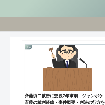
人生
斉藤慎二被告に懲役7年求刑｜ジャンポケ
斉藤の裁判経緯・事件概要・判決の行方を