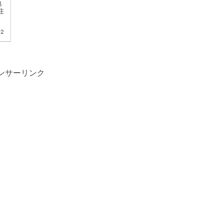
地
注
っ
02
ンサーリンク