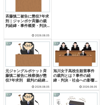
斉藤慎二被告に懲役7年求
刑｜ジャンポケ斉藤の裁
判経緯・事件概要・判決
の行方を詳しく解説
2026.08.05
人生
人生
元ジャングルポケット斉
旭川女子高校生殺害事件
藤慎二被告に検察側が懲
の裁判とは？事件の経
役7年求刑 裁判の経緯と
緯・判決・社会への影響
今後の焦点
を徹底解説【2026年最
2026.08.05
2026.08.05
新】
人生
生活