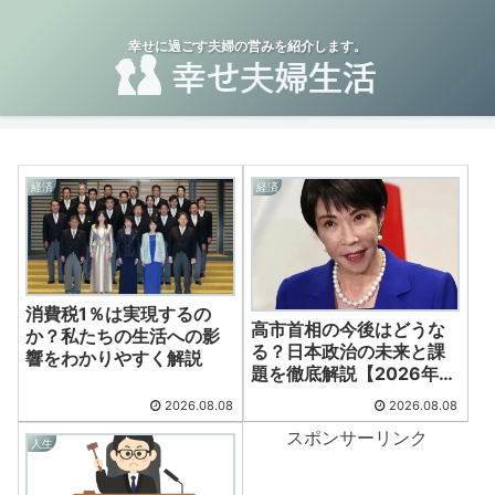
幸せに過ごす夫婦の営みを紹介します。
経済
経済
消費税1％は実現するの
高市首相の今後はどうな
か？私たちの生活への影
る？日本政治の未来と課
響をわかりやすく解説
題を徹底解説【2026年最
新版】
2026.08.08
2026.08.08
スポンサーリンク
人生