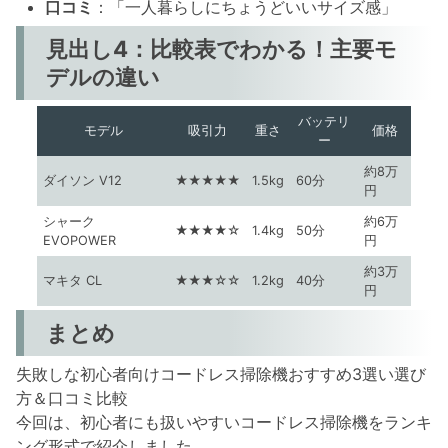
口コミ
：「一人暮らしにちょうどいいサイズ感」
見出し4：比較表でわかる！主要モ
デルの違い
バッテリ
モデル
吸引力
重さ
価格
ー
約8万
ダイソン V12
★★★★★
1.5kg
60分
円
シャーク
約6万
★★★★☆
1.4kg
50分
EVOPOWER
円
約3万
マキタ CL
★★★☆☆
1.2kg
40分
円
まとめ
失敗しな初心者向けコードレス掃除機おすすめ3選い選び
方＆口コミ比較
今回は、初心者にも扱いやすいコードレス掃除機をランキ
ング形式で紹介しました。