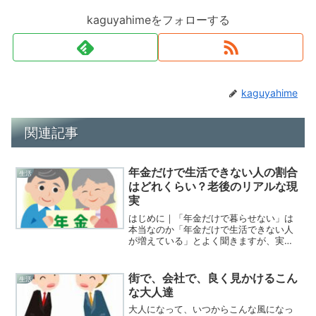
kaguyahimeをフォローする
kaguyahime
関連記事
年金だけで生活できない人の割合
生活
はどれくらい？老後のリアルな現
実
はじめに｜「年金だけで暮らせない」は
本当なのか「年金だけで生活できない人
が増えている」とよく聞きますが、実際
にどれくらいの割合の人が足りていない
のかは、意外と知られていません。この
記事では、 年金だけで生活できない人の
街で、会社で、良く見かけるこん
生活
割合 なぜ多くの人が不...
な大人達
大人になって、いつからこんな風になっ