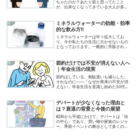
ちゃたのか？あたり前と思ってたこと
が、出来なくなってきている大人が多く
なってきています。何がそうさせてしま
ったのでしょうね。貴方も思い当たるこ
とがありませんか？おはようの挨拶が出
ミネラルウォーターの効能・効率
生活
来ない大人皆さんは、おはよ...
的な飲み方!!
ミネラルウォーターは年々拡大してお
り、今や私たちの生活に欠かせないもの
となっております。一般的に市販されて
いるお水は「ミネラルウォーター」と呼
ばれていますが、ミネラルウォーターに
も数多くの販売されております。このサ
節約だけでは不安が消えない人へ
生活
イトでは、ミネラルウォータ...
｜年金生活の現実
節約はしている。無駄遣いも減らした。
それなのに――「なぜか将来の不安が消
えない」年金生活を意識し始めた50代・
60代の多くが、同じところで立ち止まり
ます。この記事では、節約しても不安が
消えない本当の理由と、年金生活の現実
デパートが少なくなった理由と
生活
的な考え方を、正直に...
は？衰退の背景と今後の展望
昭和から平成にかけて、デパートは「街
の中心」であり、買い物や家族のレジャ
ー、季節イベントの舞台として多くの
人々に親しまれてきました。しかし近年
は閉店が相次ぎ、かつての活気は失われ