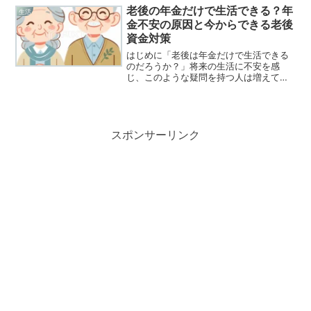
つつあります。なぜデパートは少なくな
老後の年金だけで生活できる？年
生活
ったのでしょうか？本記事で...
金不安の原因と今からできる老後
資金対策
はじめに「老後は年金だけで生活できる
のだろうか？」将来の生活に不安を感
じ、このような疑問を持つ人は増えてい
ます。少子高齢化や物価上昇の影響によ
り、老後の年金に対する不安は多くの人
にとって大きな関心事です。実際に「老
後資金はいくら必要なのか」...
スポンサーリンク