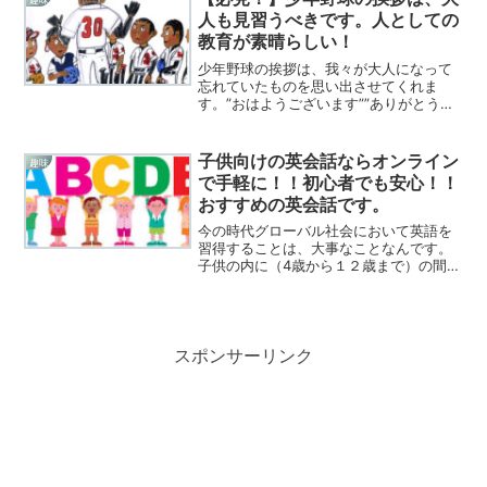
人も見習うべきです。人としての
教育が素晴らしい！
少年野球の挨拶は、我々が大人になって
忘れていたものを思い出させてくれま
す。”おはようございます””ありがとうご
ざいました”我が孫は、少年野球のクラブ
チームに入団してますが父母、おじいち
ゃん、おばあちゃんに一人一人挨拶にき
子供向けの英会話ならオンライン
趣味
ます。野球だけではな...
で手軽に！！初心者でも安心！！
おすすめの英会話です。
今の時代グローバル社会において英語を
習得することは、大事なことなんです。
子供の内に（4歳から１２歳まで）の間に
英会話を習得することが一番習得しやす
い年齢なんです。子供向けの英会話なら
オンラインで手軽にできます。初心者で
も安心おすすめの英会話...
スポンサーリンク