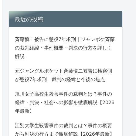
最近の投稿
斉藤慎二被告に懲役7年求刑｜ジャンポケ斉藤
の裁判経緯・事件概要・判決の行方を詳しく
解説
元ジャングルポケット斉藤慎二被告に検察側
が懲役7年求刑 裁判の経緯と今後の焦点
旭川女子高校生殺害事件の裁判とは？事件の
経緯・判決・社会への影響を徹底解説【2026
年最新】
江別大学生殺害事件の裁判とは？事件の概要
から判決の行方まで徹底解説【2026年最新】