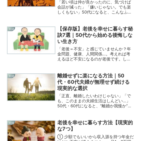
「若い頃は仲が良かったのに、気づけば
会話が減った」「嫌いじゃない。でも楽
しくもない」50代になると、こんなふう
に感じる夫婦は少なくありません。それ
でも、長年連れ添い、穏やかに夫婦円満
を続けている人たちがいます。この記事
【保存版】老後を幸せに暮らす秘
夫婦
では、本やネットに書い...
訣7選｜50代から始める後悔しな
い生き方
「老後＝不安」と感じていませんか？年
金問題、健康、人間関係…。考えれば考
えるほど不安になるのが老後です。しか
し実際には、同じ条件でも「幸せに暮ら
している人」と「不満ばかりの人」がい
ます。その違いは、お金でも運でもな
離婚せずに楽になる方法｜50
夫婦
く“考え方と準備”です。こ...
代・60代夫婦が無理せず続ける
現実的な選択
「正直、離婚したいわけじゃない」「で
も、このままの夫婦生活はしんどい…」
50代・60代になると、“離婚か我慢か”の
二択で悩んでしまう夫婦が非常に多くな
ります。しかし実際は、**離婚せずに“楽
になる第三の選択”**をしている人もたく
老後を幸せに暮らす方法【現実的
夫婦
さんいます...
な7つ】
① 少額でもいいから収入源を持つ年金だ