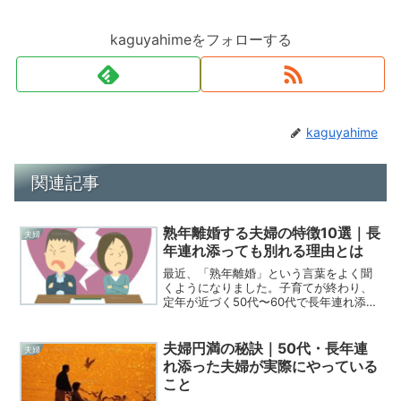
kaguyahimeをフォローする
kaguyahime
関連記事
熟年離婚する夫婦の特徴10選｜長
夫婦
年連れ添っても別れる理由とは
最近、「熟年離婚」という言葉をよく聞
くようになりました。子育てが終わり、
定年が近づく50代〜60代で長年連れ添っ
た夫婦が離婚するケースは決して珍しく
ありません。では、どんな夫婦が熟年離
婚しやすいのでしょうか。今回は 熟年離
夫婦円満の秘訣｜50代・長年連
夫婦
婚する夫婦の特徴1...
れ添った夫婦が実際にやっている
こと