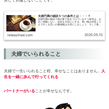
夫婦円満の秘訣５つの条件とは・・・？
夫婦円満の秘訣で我が家で気をつけている５つ条件は、お
互い我慢しない、会話を大切ににする、買い物は仲良く２
人で行くお互いの価値観は大切にしましょう、そして夜の
営みは定期的にです。お互い我慢しない長年夫婦でいると
長所や短所がわかっています。これ...
2020.05.10
reiwazinsei.com
夫婦でいられること
夫婦で一生いられること程、幸せなことはありません。
人
生を一緒に歩んで行ってくれる
パートナーがいる
ことが幸せなんです。