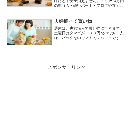
けだと不安が消えません。・月1〜3万円
の副収入・軽いパート・ブログや在宅ワ
ークこのレベルでOKです。👉「収入があ
る＝心の余裕」が生まれます② 健康
に“投資”する老後はお金より体のほうが
夫婦揃って買い物
夫婦
重要になる場面が増...
週末は、夫婦揃って買い物に行きます。
土曜日はタマゴが１００円なのでお一人
様１パックなので２人で２パックです
ね！
スポンサーリンク