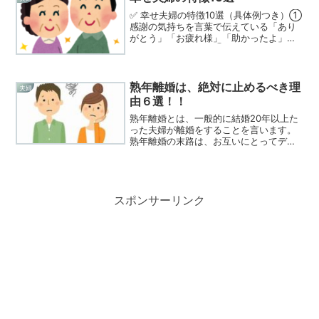
は？」 と感じています。...
✅ 幸せ夫婦の特徴10選（具体例つき）①
感謝の気持ちを言葉で伝えている「あり
がとう」「お疲れ様」「助かったよ」と
日常的に伝え合う。② 小さなことでもよ
く会話をする仕事や子育ての話だけでな
く、「今日のランチどうだった？」など
何気ない会話が多...
熟年離婚は、絶対に止めるべき理
夫婦
由６選！！
熟年離婚とは、一般的に結婚20年以上た
った夫婦が離婚をすることを言います。
熟年離婚の末路は、お互いにとってデメ
リットしかありません。その理由を紹介
します。離婚後の孤独感が日々増してき
ます。長年連れ添った夫婦が、突然１人
になるのです。朝起きて...
スポンサーリンク