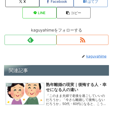
X
Facebook
はてブ
LINE
コピー
kaguyahimeをフォローする
kaguyahime
関連記事
熟年離婚の現実｜後悔する人・幸
夫婦
せになる人の違い
「このまま夫婦で老後を過ごしていいの
だろうか」「今さら離婚して後悔しない
だろうか」50代・60代になると、こうし
た思いを抱く人は少なくありません。実
際、熟年離婚（結婚20年以上の離婚）は