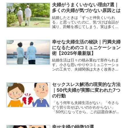
年々増加しています。しかし、同じ熟年
夫婦がうまくいかない理由7選｜
夫婦
離婚でも「後悔する...
多くの夫婦が気づかない原因とは
結婚したときは「ずっと仲良くいられ
る」と思っていたのに、気づけば会話が
減り、距離を感じてしまう。実は多くの
夫婦が同じ悩みを抱えています。夫婦関
係がうまくいかなくなるのには、共通す
る原因があります。今回は、夫婦がうま
幸せな夫婦生活の秘訣｜円満夫婦
夫婦
くいかなくなる 7つの理由...
になるためのコミュニケーション
術【2025年最新版】
結婚生活は日々の積み重ねで形作られま
す。小さな思いやりやコミュニケーショ
ンの工夫で、夫婦関係は大きく改善され
ます。本記事では、実践的な方法や日常
の習慣を紹介し、幸せな夫婦生活を目指
す方をサポートします。1. 幸せな夫婦生
セックスレス解消の現実的な方法
夫婦
活の基本 感謝の気持...
｜50代夫婦が実際に変われた7つ
の行動
「もう何年も夫婦生活がない」「今さら
どう切り出せばいいのかわからない」
「50代になってから、この話題自体が重
い…」セックスレスに悩む50代夫婦は、
決して少なくありません。そして多くの
人が 「自分たちだけがおかしいので
幸せ夫婦の特徴10選
夫婦