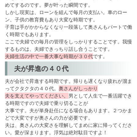
めてするのです。夢が叶った瞬間です。
しかし現実は、ローンを組んで毎月の支払い。車のロー
ン、子供の教育費もあり大変な時期です。
子育は手がかからなくなり一段落して奥さんもパートで働
く時期でもあります。
ここで夫婦での毎月の管理をしっかりすることです。我慢
するものは、夫婦できっちり話し合うことです。
夫婦生活の中で一番大事な時期が３０代
です。
夫が昇進の４０代
夫が会社で昇進する時期です。帰りも遅くなり疲れが溜ま
ってクタクタの４０代。
奥さんがしっかり
夫を支えてやってください。
男として人生で一番活躍でき
る時期ですので夫婦で乗り切ることが
大事です。夫が単身赴任になる場合もあります。２つかま
どで大変ですが奥さんの力が必要です。
夫は、奥さんの大変さを理解してまめに家に帰ってくださ
い。愛が深まります。浮気は絶対駄目ですよ！