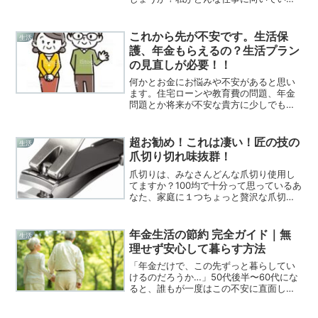
のかわからない？と思ってあきらめてい
るいる貴方に是非ごらんくださいね！女
性の仕事選びで一番大切なことやりがい
これから先が不安です。生活保
生活
のある仕事か見極める女性...
護、年金もらえるの？生活プラン
の見直しが必要！！
何かとお金にお悩みや不安があると思い
ます。住宅ローンや教育費の問題、年金
問題とか将来が不安な貴方に少しでもお
役に立てればと思います。家計について
の悩み毎月の収支がギリギリでお金を貯
める余裕がない毎月の固定費がどれくら
超お勧め！これは凄い！匠の技の
生活
いかかっているのか見直し...
爪切り切れ味抜群！
爪切りは、みなさんどんな爪切り使用し
てますか？100均で十分って思っているあ
なた、家庭に１つちょっと贅沢な爪切り
を紹介します。マジお勧めです。
年金生活の節約 完全ガイド｜無
生活
理せず安心して暮らす方法
「年金だけで、この先ずっと暮らしてい
けるのだろうか…」50代後半〜60代にな
ると、誰もが一度はこの不安に直面しま
す。実際に多い悩みは―― 節約しないと
不安 でも、どこまで削ればいいかわから