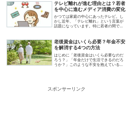
ない 我慢ばかりの生活にはしたくないこ
テレビ離れが進む理由とは？若者
生活
の記事では、年...
を中心に進むメディア消費の変化
かつては家庭の中心にあったテレビ。し
かし近年、「テレビ離れ」という言葉が
話題になっています。特に若者の間では
「ほとんどテレビを見ない」という人が
急増。本記事では、なぜテレビ離れが進
んでいるのか、その理由と背景を解説し
老後資金はいくら必要？年金不安
生活
ます。テレビ離れとは？「...
を解消する4つの方法
はじめに「老後資金はいくら必要なのだ
ろう？」「年金だけで生活できるのだろ
うか？」このような不安を抱えている人
は少なくありません。平均寿命が延びる
一方で、物価上昇や将来の年金制度への
懸念から、老後のお金に関する悩みは
年々大きくなっています。し...
スポンサーリンク