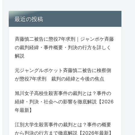
最近の投稿
斉藤慎二被告に懲役7年求刑｜ジャンポケ斉藤
の裁判経緯・事件概要・判決の行方を詳しく
解説
元ジャングルポケット斉藤慎二被告に検察側
が懲役7年求刑 裁判の経緯と今後の焦点
旭川女子高校生殺害事件の裁判とは？事件の
経緯・判決・社会への影響を徹底解説【2026
年最新】
江別大学生殺害事件の裁判とは？事件の概要
から判決の行方まで徹底解説【2026年最新】