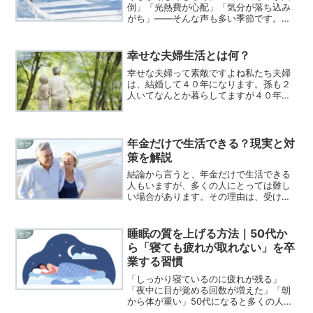
倒」「光熱費が心配」「気分が落ち込み
がち」——そんな声も多い季節です。で
すが、少しの工夫でお金をかけずに、心
も体も温まる冬を過ごすことができま
す。この記事では、今日からすぐ始めら
幸せな夫婦生活とは何？
生活
れる冬を楽しく過ごす方法1...
幸せな夫婦って素敵ですよね私たち夫婦
は、結婚して４０年になります。孫も２
人いてなんとか暮らしてますが４０年の
間何度も喧嘩をしたり、笑ったり、泣い
たりしながら今があります。
年金だけで生活できる？現実と対
生活
策を解説
結論から言うと、年金だけで生活できる
人もいますが、多くの人にとっては難し
い場合があります。その理由は、受け取
る年金額と生活費に差があるためです。
年金だけで生活できる人の特徴以下のよ
うな条件に当てはまる場合は、年金だけ
睡眠の質を上げる方法｜50代か
生活
でも生活しやすくなります...
ら「寝ても疲れが取れない」を卒
業する習慣
「しっかり寝ているのに疲れが残る」
「夜中に目が覚める回数が増えた」「朝
から体が重い」50代になると多くの人が
睡眠の“量”ではなく“質”の低下を実感し始