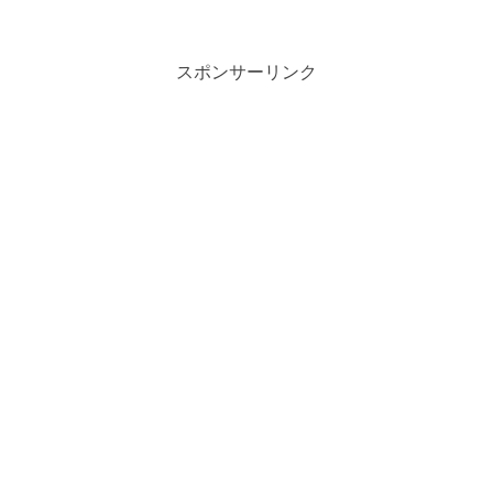
めます。実はこれ、自然な変化です。し
かし――正しい対策をすれば、睡眠の質
はまだまだ上げられ...
スポンサーリンク