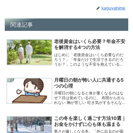
kaguyahime
関連記事
老後資金はいくら必要？年金不安
生活
を解消する4つの方法
はじめに「老後資金はいくら必要なのだ
ろう？」「年金だけで生活できるのだろ
うか？」このような不安を抱えている人
は少なくありません。平均寿命が延びる
一方で、物価上昇や将来の年金制度への
懸念から、老後のお金に関する悩みは
月曜日の朝が怖い人に共通する5
生活
年々大きくなっています。し...
つの心理
月曜日の朝になると体が重くなるのはな
ぜ？目は覚めているのに、 布団から出ら
れない 胸が苦しい 吐き気がするそんな月
曜の朝を迎えていませんか？これは意志
の問題ではありません。月曜日が怖くな
る人の共通点① 完璧にやろうとしすぎる
この冬を楽しく過ごす方法10選｜
生活
② 断るのが苦手...
お金をかけずに心も体も温まる
寒さが厳しくなる冬。「外に出るのが面