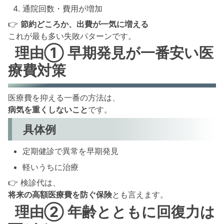
通院回数・費用が増加
👉
節約どころか、出費が一気に増える
これが最も多い失敗パターンです。
理由① 早期発見が一番安い医
療費対策
医療費を抑える一番の方法は、
病気を重くしないこと
です。
具体例
定期健診で異常を早期発見
軽いうちに治療
👉 検診代は、
将来の高額医療費を防ぐ保険
とも言えます。
理由② 年齢とともに回復力は