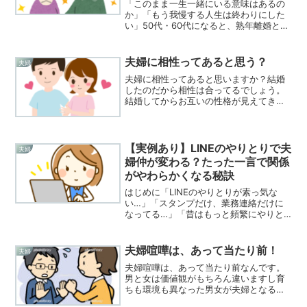
「このまま一生一緒にいる意味はあるの
か」「もう我慢する人生は終わりにした
い」50代・60代になると、熟年離婚とい
う言葉が急に現実味を帯びてきます。で
すが、実際に離婚した人の声を聞くと、
そこにははっきりとした明暗がありま
夫婦に相性ってあると思う？
夫婦
す。この記事では、感情...
夫婦に相性ってあると思いますか？結婚
したのだから相性は合ってるでしょう。
結婚してからお互いの性格が見えてきた
ら相性が合わなくなったとかいろいろあ
ると思います。そこで夫婦の相性につい
て考えてみました。
【実例あり】LINEのやりとりで夫
夫婦
婦仲が変わる？たった一言で関係
がやわらかくなる秘訣
はじめに「LINEのやりとりが素っ気な
い…」「スタンプだけ、業務連絡だけに
なってる…」「昔はもっと頻繁にやりと
りしてたのに」そんな“LINE上のすれ違
い”を感じていませんか？実は、LINEの使
い方ひとつで夫婦の関係が良くも悪くも
夫婦喧嘩は、あって当たり前！
夫婦
変わることが...
夫婦喧嘩は、あって当たり前なんです。
男と女は価値観がもちろん違いますし育
ちも環境も異なった男女が夫婦となるの
ですから夫婦喧嘩は、当たり前なんで