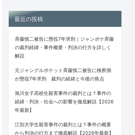
最近の投稿
斉藤慎二被告に懲役7年求刑｜ジャンポケ斉藤
の裁判経緯・事件概要・判決の行方を詳しく
解説
元ジャングルポケット斉藤慎二被告に検察側
が懲役7年求刑 裁判の経緯と今後の焦点
旭川女子高校生殺害事件の裁判とは？事件の
経緯・判決・社会への影響を徹底解説【2026
年最新】
江別大学生殺害事件の裁判とは？事件の概要
から判決の行方まで徹底解説【2026年最新】