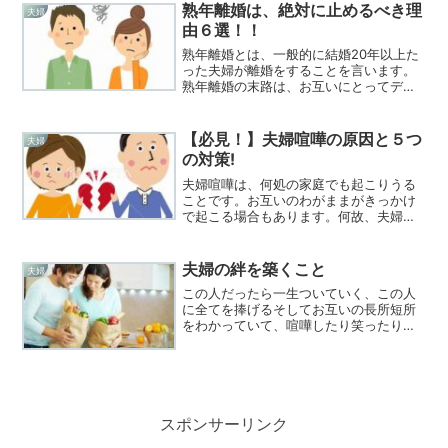
熟年離婚は、絶対に止めるべき理
夫婦
由６選！！
熟年離婚とは、一般的に結婚20年以上た
った夫婦が離婚をすることを言います。
熟年離婚の末路は、お互いにとってデメ
リットしかありません。その理由を紹介
します。離婚後の孤独感が日々増してき
ます。長年連れ添った夫婦が、突然１人
【必見！】夫婦喧嘩の原因と５つ
夫婦
になるのです。朝起きて...
の対策!
夫婦喧嘩は、何処の家庭でも起こりうる
ことです。お互いのわがままがきっかけ
で起こる場合もあります。何故、夫婦喧
嘩が起るのか？その原因と５つの対策に
ついて私の経験も踏まえて考えてみまし
た。夫婦喧嘩の原因夫の浮気夫が他の女
夫婦の絆を築くこと
夫婦
性と浮気をして家に帰って...
この人だったら一生ついていく、この人
に全てを捧げるそしてお互いの長所短所
をわかっていて、喧嘩したり笑ったりす
る時には、お互い涙を流し時にはお互い
汗をかき合い、そして絆が生まれてくる
んでしょうね
スポンサーリンク