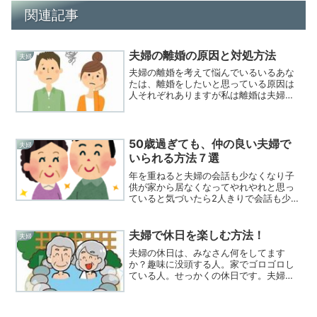
関連記事
夫婦の離婚の原因と対処方法
夫婦
夫婦の離婚を考えて悩んでいるいるあな
たは、離婚をしたいと思っている原因は
人それぞれありますが私は離婚は夫婦に
とっての最終決断です。できるものであ
れば夫婦で良く話合って夫婦生活を続け
てもらいたいです。このサイトでは私の
経験を元に少しでもお役に立てれば幸い
50歳過ぎても、仲の良い夫婦で
夫婦
です。
いられる方法７選
年を重ねると夫婦の会話も少なくなり子
供が家から居なくなってやれやれと思っ
ていると気づいたら2人きりで会話も少な
くなった。こんな経験誰にでもありま
す。50歳過ぎても仲の良い夫婦でいられ
る方法７選を紹介します。何故夫婦の会
夫婦で休日を楽しむ方法！
夫婦
話が少なくなったのか？...
夫婦の休日は、みなさん何をしてます
か？趣味に没頭する人。家でゴロゴロし
ている人。せっかくの休日です。夫婦で
もっと休日を楽しむ方法を教えます。