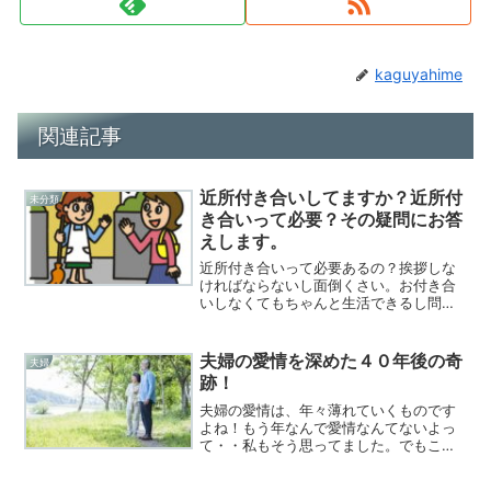
kaguyahime
関連記事
近所付き合いしてますか？近所付
未分類
き合いって必要？その疑問にお答
えします。
近所付き合いって必要あるの？挨拶しな
ければならないし面倒くさい。お付き合
いしなくてもちゃんと生活できるし問題
ないと思っている方大きな間違いですよ
～近所付き合いの必要性お付き合いをし
たくなければそれでいいのですが、何か
夫婦の愛情を深めた４０年後の奇
夫婦
と必要なんです。子供がキ...
跡！
夫婦の愛情は、年々薄れていくものです
よね！もう年なんで愛情なんてないよっ
て・・私もそう思ってました。でもこの
奇跡のような出来事で夫婦の愛情が深ま
りました。