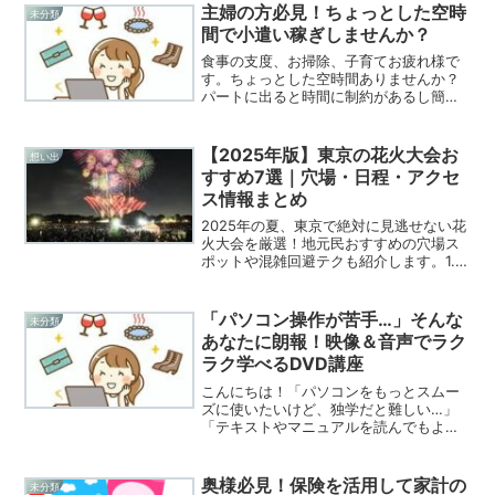
主婦の方必見！ちょっとした空時
未分類
間で小遣い稼ぎしませんか？
食事の支度、お掃除、子育てお疲れ様で
す。ちょっとした空時間ありませんか？
パートに出ると時間に制約があるし簡単
に空き時間を利用して小遣い稼ぎのお仕
事をお探しの方必見です。こんな主婦に
お勧めします。旦那の給料だけでは生活
【2025年版】東京の花火大会お
想い出
が苦しい旦那さんの給料だ...
すすめ7選｜穴場・日程・アクセ
ス情報まとめ
2025年の夏、東京で絶対に見逃せない花
火大会を厳選！地元民おすすめの穴場ス
ポットや混雑回避テクも紹介します。1.
隅田川花火大会 日程：2025年7月26日
（土）予定 場所：隅田川沿い（浅草駅周
辺） アクセス：浅草駅から徒歩10分 おす
「パソコン操作が苦手…」そんな
未分類
す...
あなたに朗報！映像＆音声でラク
ラク学べるDVD講座
こんにちは！「パソコンをもっとスムー
ズに使いたいけど、独学だと難しい…」
「テキストやマニュアルを読んでもよく
わからない…」そんな悩みをお持ちでは
ありませんか？そんな方にピッタリなの
が、今回ご紹介する 「動画で分かる！ワ
奥様必見！保険を活用して家計の
未分類