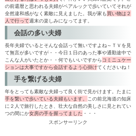
の前還暦と思われる夫婦がペアルックで歩いていてそれが
全然違和感がなく素敵に見えました。我が家も
買い物は２
人で行って
週末の楽しみになってます。
会話の多い夫婦
長年夫婦でいるとそんな会話って無いですよね～ＴＶを見
て無言が多いですが・・今日１日のあった事や通勤途中で
こんな人がいたとか・・何でもいいですから
コミニュケー
ションは大事ですから会話するよう心掛け
てくださいね！
手を繋げる夫婦
年をとっても素敵な夫婦って良く街で見かけます。たまに
手を繋いで歩いている夫婦もいます。
この前北海道の知床
に２人で旅行したとき、壮大な自然の美しさに見とれてい
つの間にか
女房の手を握ってました
・・・
スポンサーリンク