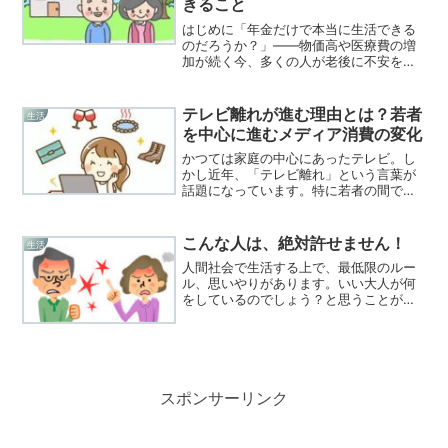
きること
はじめに「年金だけで本当に生活できる
のだろうか？」――物価高や医療費の増
加が続く今、多くの人が老後に不安を感
じています。本記事では、年金だけで生
活が成り立ちにくい現実を数字と実例で
整理し、今日から実践できる具体的な対
テレビ離れが進む理由とは？若者
生活
策を分かりやすく解説しま...
を中心に進むメディア消費の変化
かつては家庭の中心にあったテレビ。し
かし近年、「テレビ離れ」という言葉が
話題になっています。特に若者の間では
「ほとんどテレビを見ない」という人が
急増。本記事では、なぜテレビ離れが進
んでいるのか、その理由と背景を解説し
こんな人は、絶対許せません！
生活
ます。テレビ離れとは？「...
人間社会で生活する上で、最低限のルー
ル、思いやりがあります。いい大人が何
をしているのでしょう？と思うことが沢
山あります。私の気のついていることを
このサイトで紹介します。
スポンサーリンク