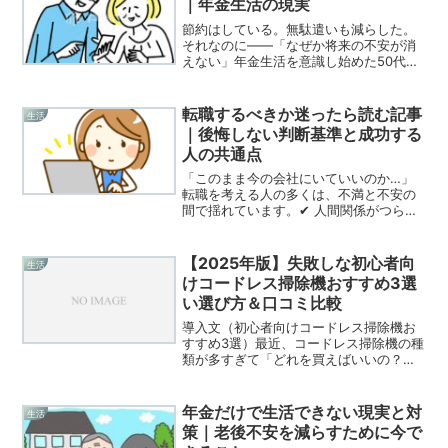
｜年金生活の現実
節約はしている。無駄遣いも減らした。
それなのに――「なぜか将来の不安が消
えない」年金生活を意識し始めた50代・
60代の多くが、同じところで立ち止まり
ます。この記事では、節約しても不安が
消えない本当の理由と、年金生活の現実
転職するべきか迷ったら読む記事
生活
的な考え方を、正直に...
｜後悔しない判断基準と成功する
人の共通点
「このまま今の会社にいていいのか…」
転職を考える人の多くは、不満と不安の
間で揺れています。✔ 人間関係がつらい
✔ 給料が上がらない✔ 将来が見えない✔
仕事にやりがいを感じない✔ 毎朝会社に
行くのが苦痛でも同時に、「転職して失
【2025年版】失敗しな初心者向
生活
敗したらどうし...
けコードレス掃除機おすすめ3選
い選び方＆口コミ比較
導入文（初心者向けコードレス掃除機お
すすめ3選）最近、コードレス掃除機の種
類が多すぎて「どれを買えばいいの？」
と迷っていませんか？本記事では、2025
年最新モデルの中から、初めての方でも
使いやすくコスパの良いコードレス掃除
年金だけで生活できない現実と対
生活
機を厳選して紹介し...
策｜老後不安を減らすために今で