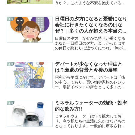
うか？」このような不安を抱えている人
は少なくありません。平均寿命が延びる
一方で、物価上昇や将来の年金制度への
懸念から、老後のお金に関する悩みは
日曜日の夕方になると憂鬱になり
生活
年々大きくなっています。し...
会社に行きたくなくなるのはな
ぜ？｜多くの人が抱える本当の原
因と対処法
日曜日の夕方、なぜか気持ちが重くなる
あなたへ日曜日の夕方。楽しかったはず
の休日が終わりに近づくにつれ、 胸がザ
ワザワする ため息が増える 「明日、会社
か…」と考えるだけで気分が沈むそんな
経験はありませんか？これは決して あな
デパートが少なくなった理由と
生活
ただけの弱さ で...
は？衰退の背景と今後の展望
昭和から平成にかけて、デパートは「街
の中心」であり、買い物や家族のレジャ
ー、季節イベントの舞台として多くの
人々に親しまれてきました。しかし近年
は閉店が相次ぎ、かつての活気は失われ
つつあります。なぜデパートは少なくな
ミネラルウォーターの効能・効率
生活
ったのでしょうか？本記事で...
的な飲み方!!
ミネラルウォーターは年々拡大してお
り、今や私たちの生活に欠かせないもの
となっております。一般的に市販されて
いるお水は「ミネラルウォーター」と呼