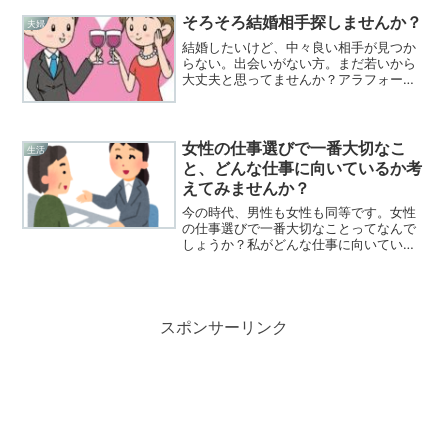
ばれていますが、ミネラルウォーターに
も数多くの販売されております。このサ
そろそろ結婚相手探しませんか？
夫婦
イトでは、ミネラルウォータ...
結婚したいけど、中々良い相手が見つか
らない。出会いがない方。まだ若いから
大丈夫と思ってませんか？アラフォーだ
からってあきらめていませんか？人生は
一度きりですよ！良いパートナーを見つ
けましょう。このサイトでは、結婚した
いけどどうしたらいいのか悩んでいるあ
女性の仕事選びで一番大切なこ
生活
なたを応援します。
と、どんな仕事に向いているか考
えてみませんか？
今の時代、男性も女性も同等です。女性
の仕事選びで一番大切なことってなんで
しょうか？私がどんな仕事に向いている
のかわからない？と思ってあきらめてい
るいる貴方に是非ごらんくださいね！女
性の仕事選びで一番大切なことやりがい
のある仕事か見極める女性...
スポンサーリンク