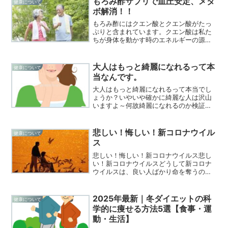
もろみ酢サプリで血圧安定、メタ
健康について
はいくつかの特徴があります...
ボ解消！！
もろみ酢にはクエン酸とクエン酸がたっ
ぷりと含まれています。クエン酸は私た
ちが身体を動かす時のエネルギーの源で
す。もろみ酢などで効率よくクエン酸を
摂取することで疲労回復やその他の健康
効果を得る事ができます。もろみ酢の効
大人はもっと綺麗になれるって本
健康について
用クエン酸とアミノ酸とは...
当なんです。
大人はもっと綺麗になれるって本当でし
ょうか？いやいや確かに綺麗な人は沢山
いますよ～何故綺麗になれるのか検証し
てみましょう！若い人にはない魅力大人
になるとシワも増え体系もぽっちゃり系
になる傾向が多いですがきちんとケアす
悲しい！悔しい！新コロナウイル
健康について
れば大丈夫です。普段の生...
ス
悲しい！悔しい！新コロナウイルス悲し
い！新コロナウイルスどうして新コロナ
ウイルスは、良い人ばかり命を奪うので
しょうか？今回のウイルスで、沢山の人
に愛され沢山の人に親しまられた人ばか
り亡くなっています。本当に悲しいで
2025年最新｜冬ダイエットの科
健康について
す。明日がどうなるかわかり...
学的に痩せる方法5選【食事・運
動・生活】