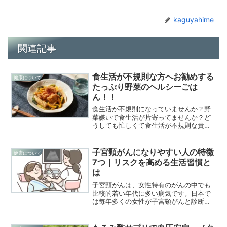
kaguyahime
関連記事
食生活が不規則な方へお勧めする
健康について
たっぷり野菜のヘルシーごは
ん！！
食生活が不規則になっていませんか？野
菜嫌いで食生活が片寄ってませんか？ど
うしても忙しくて食生活が不規則な貴方
へ絶対お勧めします。パーソナルスムー
ジーならGREEN SPOON！忙しい日々の
中でも、あなたのカラダとココロを大切
子宮頸がんになりやすい人の特徴
健康について
にしてほしいから...
7つ｜リスクを高める生活習慣と
は
子宮頸がんは、女性特有のがんの中でも
比較的若い年代に多い病気です。日本で
は毎年多くの女性が子宮頸がんと診断さ
れています。しかし、すべての人が同じ
リスクを持っているわけではありませ
ん。実は、子宮頸がんになりやすい人に