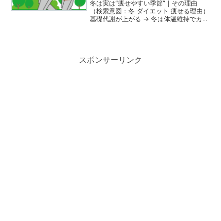
冬は実は“痩せやすい季節”｜その理由
（検索意図：冬 ダイエット 痩せる理由）
基礎代謝が上がる → 冬は体温維持でカロ
リー消費が増える 食欲ホルモンが安定し
やすい 冬太りの原因は“食べ過ぎ”であっ
て、身体のせいではない2025年版｜最新
の冬...
スポンサーリンク