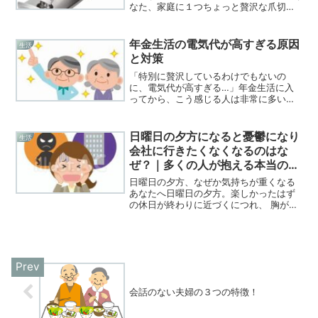
なた、家庭に１つちょっと贅沢な爪切り
を紹介します。マジお勧めです。
年金生活の電気代が高すぎる原因
生活
と対策
「特別に贅沢しているわけでもないの
に、電気代が高すぎる…」年金生活に入
ってから、こう感じる人は非常に多いで
す。 若い頃より外出が減った 家にいる時
間が長い 節約しているつもりなのに請求
額が下がらないこの記事では、年金生活
日曜日の夕方になると憂鬱になり
生活
で電気代が高くなりや...
会社に行きたくなくなるのはな
ぜ？｜多くの人が抱える本当の原
因と対処法
日曜日の夕方、なぜか気持ちが重くなる
あなたへ日曜日の夕方。楽しかったはず
の休日が終わりに近づくにつれ、 胸がザ
ワザワする ため息が増える 「明日、会社
か…」と考えるだけで気分が沈むそんな
経験はありませんか？これは決して あな
ただけの弱さ で...
会話のない夫婦の３つの特徴！