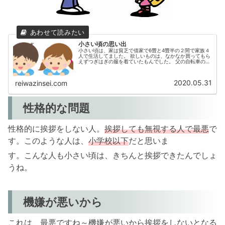
小さい頃の思い出
小さい頃は、家は貧乏で借家で6畳と4畳半の２間で家族４
人で生活してました。 欲しいものは、なかなか買ってもら
えずつぎはぎの服を着ていたもんでした。 父の自転車の後
ろに乗り銭湯までよく行きました。
2020.05.31
reiwazinsei.com
性格的な問題
性格的に挨拶をしない人。
挨拶しても無視する人で最悪
で
す。このような人は、
小学校以下
だと思いま
す。こんな人も小さい頃は、きちんと挨拶できたんでしょ
うね。
機嫌が悪いから
これは、最悪ですね～機嫌が悪いから挨拶をしないとなる