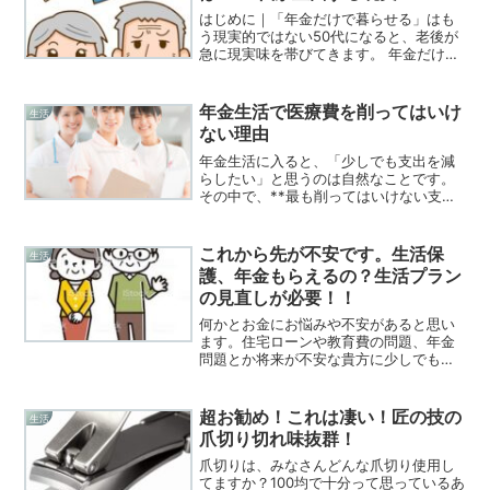
はじめに｜「年金だけで暮らせる」はも
う現実的ではない50代になると、老後が
急に現実味を帯びてきます。 年金だけで
本当に生活できるのか？ 働けなくなった
らどうなる？ 自分は“足りない側”なので
は？こうした不安を感じる人は非常に多
年金生活で医療費を削ってはいけ
生活
いですが、結論...
ない理由
年金生活に入ると、「少しでも支出を減
らしたい」と思うのは自然なことです。
その中で、**最も削ってはいけない支出
が「医療費」**です。 病院に行く回数を
減らす 検診を後回しにする 薬を我慢する
こうした節約は、後から必ず大きな後悔
これから先が不安です。生活保
生活
につながります...
護、年金もらえるの？生活プラン
の見直しが必要！！
何かとお金にお悩みや不安があると思い
ます。住宅ローンや教育費の問題、年金
問題とか将来が不安な貴方に少しでもお
役に立てればと思います。家計について
の悩み毎月の収支がギリギリでお金を貯
める余裕がない毎月の固定費がどれくら
超お勧め！これは凄い！匠の技の
生活
いかかっているのか見直し...
爪切り切れ味抜群！
爪切りは、みなさんどんな爪切り使用し
てますか？100均で十分って思っているあ