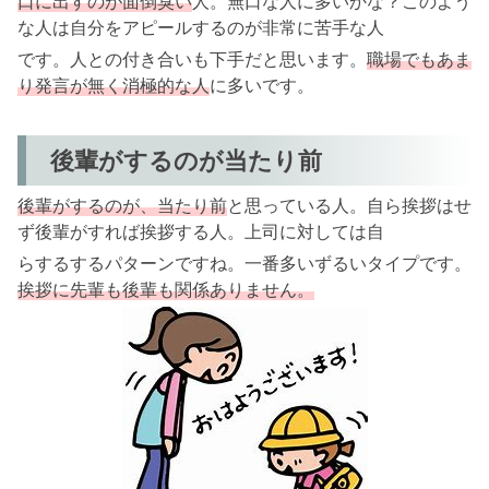
口に出すのが面倒臭い
人。無口な人に多いかな？このよう
な人は自分をアピールするのが非常に苦手な人
です。人との付き合いも下手だと思います。
職場でもあま
り発言が無く消極的な人
に多いです。
後輩がするのが当たり前
後輩がするのが、当たり前
と思っている人。自ら挨拶はせ
ず後輩がすれば挨拶する人。上司に対しては自
らするするパターンですね。一番多いずるいタイプです。
挨拶に先輩も後輩も関係ありません。