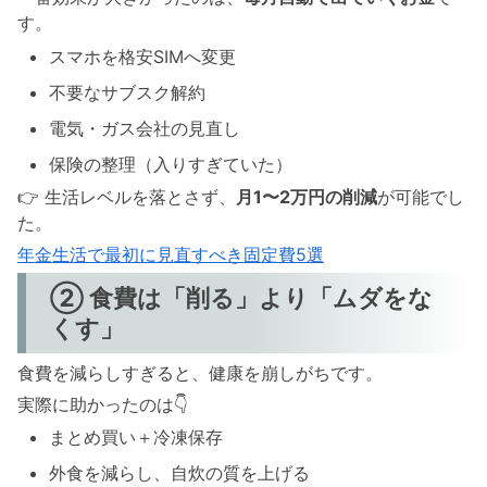
す。
スマホを格安SIMへ変更
不要なサブスク解約
電気・ガス会社の見直し
保険の整理（入りすぎていた）
👉 生活レベルを落とさず、
月1〜2万円の削減
が可能でし
た。
年金生活で最初に見直すべき固定費5選
② 食費は「削る」より「ムダをな
くす」
食費を減らしすぎると、健康を崩しがちです。
実際に助かったのは👇
まとめ買い＋冷凍保存
外食を減らし、自炊の質を上げる