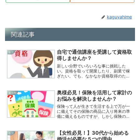
kaguyahime
関連記事
自宅で通信講座を受講して資格取
生活
得しませんか？
新しい分野でいろいろな事に挑戦した
い。資格を取って開業したり、副業で稼
ぎたい。でも、なかなか資格取得のため
の勉強に時間を取れない、簡単には資格
を取得できなさそう。そんな悩み・不安
はありませんか？自宅で通信講座を受講
奥様必見！保険を活用して家計の
未分類
して資格取得しませんか？全...
お悩みを解決しませんか？
保険って人が生きて生活する上で万が一
に備えてその保険の商品に入り将来の準
備に備えるものですが、しかし保険の掛
け金も家計に大きく影響しています。無
駄な保険に入っていませんか？もっと家
計に負担の少なくなる方法があるんで
【女性必見！】30代から始める
生活
す。このサイトでは奥様が家...
婚活が必要な５つの理由