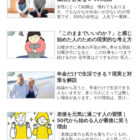
女性にとって結婚は、憧れでもありま
す。でもなかなか出会いが少ないのが現
実です。30代の女性は、人生で一番輝い
ているときなんです。出会いの少ない女
性の方、今だからチャンスなんです。思
い切って婚活をお勧めします。30代から
「このままでいいのか？」と感じ
生活
始める婚活が必要な５つ...
始めた人のための現実的な考え方
日曜夕方に将来の不安が押し寄せる理由
日曜夕方になると、 この仕事をいつまで
続けるのか 定年後はどうするのか 収入は
足りるのかそんな不安が一気に出てきま
せんか？これは年齢のせいではなく、人
生を真剣に考え始めた証拠 です。変化を
年金だけで生活できる？現実と対
生活
考える＝すぐ辞め...
策を解説
結論から言うと、年金だけで生活できる
人もいますが、多くの人にとっては難し
い場合があります。その理由は、受け取
る年金額と生活費に差があるためです。
年金だけで生活できる人の特徴以下のよ
うな条件に当てはまる場合は、年金だけ
老後を元気に過ごす人の習慣｜
生活
でも生活しやすくなります...
50代から始める人が最後に笑う
理由
「老後は体力も気力も落ちていくもの」
「年を取ったら仕方ない」そう思ってい