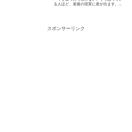
る人ほど、老後の現実に差が出ます。実
は、老後を元気に過ごしている人には特
別な才能やお金があるわけではありませ
ん。彼らがやっているのは、**50代から
の“ある共通習慣”*...
スポンサーリンク