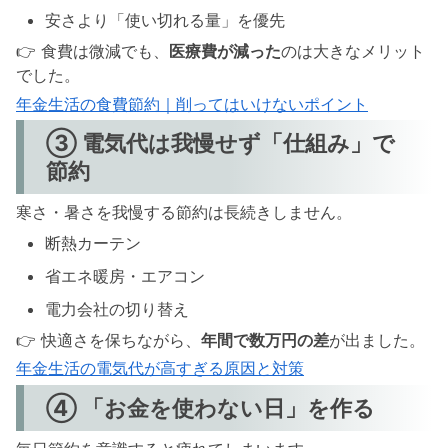
安さより「使い切れる量」を優先
👉 食費は微減でも、
医療費が減った
のは大きなメリット
でした。
年金生活の食費節約｜削ってはいけないポイント
③ 電気代は我慢せず「仕組み」で
節約
寒さ・暑さを我慢する節約は長続きしません。
断熱カーテン
省エネ暖房・エアコン
電力会社の切り替え
👉 快適さを保ちながら、
年間で数万円の差
が出ました。
年金生活の電気代が高すぎる原因と対策
④ 「お金を使わない日」を作る