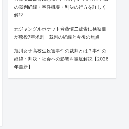
の裁判経緯・事件概要・判決の行方を詳しく
解説
元ジャングルポケット斉藤慎二被告に検察側
が懲役7年求刑 裁判の経緯と今後の焦点
旭川女子高校生殺害事件の裁判とは？事件の
経緯・判決・社会への影響を徹底解説【2026
年最新】