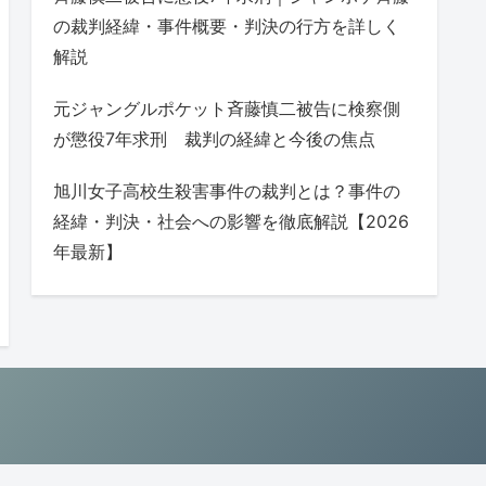
の裁判経緯・事件概要・判決の行方を詳しく
解説
元ジャングルポケット斉藤慎二被告に検察側
が懲役7年求刑 裁判の経緯と今後の焦点
旭川女子高校生殺害事件の裁判とは？事件の
経緯・判決・社会への影響を徹底解説【2026
年最新】