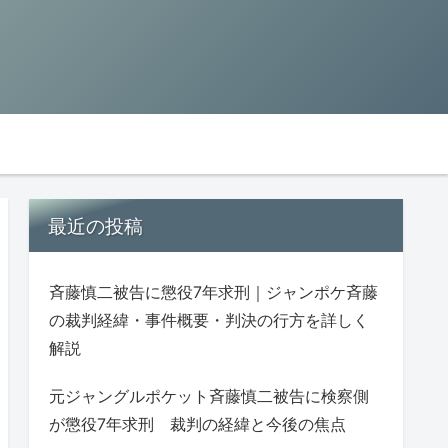
最近の投稿
斉藤慎二被告に懲役7年求刑｜ジャンポケ斉藤
の裁判経緯・事件概要・判決の行方を詳しく
解説
元ジャングルポケット斉藤慎二被告に検察側
が懲役7年求刑 裁判の経緯と今後の焦点