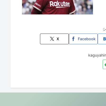
X
Facebook
kaguya