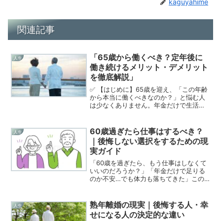
kaguyahime
関連記事
「65歳から働くべき？定年後に
人生
働き続けるメリット・デメリット
を徹底解説」
✅ 【はじめに】65歳を迎え、「この年齢
から本当に働くべきなのか？」と悩む人
は少なくありません。年金だけで生活で
きるのか、健康は大丈夫か、働くことで
メリットはあるのか…。結論からいう
と、65歳から働くべきかは“お金・健康・
60歳過ぎたら仕事はするべき？
人生
生活スタイル”の3...
｜後悔しない選択をするための現
実ガイド
「60歳を過ぎたら、もう仕事はしなくて
いいのだろうか？」「年金だけで足りる
のか不安…でも体力も落ちてきた」この
疑問は、60代に入った多くの人が一度は
真剣に悩むテーマです。この記事では、
**60歳以降に仕事を「するべき人」「し
熟年離婚の現実｜後悔する人・幸
人生
なくてもいい人」...
せになる人の決定的な違い