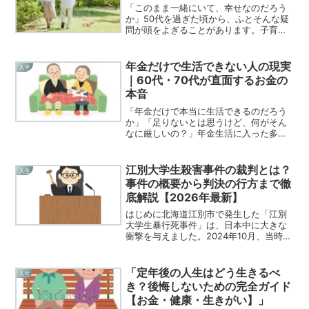
「このまま一緒にいて、幸せなのだろう
か」50代を過ぎた頃から、ふとそんな疑
問が頭をよぎることがあります。子育て
も終わり、仕事も一段落し、夫婦だけの
時間が増える。そのとき浮かび上がるの
が、熟年離婚という選択肢です。ただ
年金だけで生活できない人の現実
人生
し、熟年離婚は誰にとって...
｜60代・70代が直面するお金の
本音
「年金だけで本当に生活できるのだろう
か」「足りないとは思うけど、何がそん
なに厳しいの？」年金生活に入った多く
の人が、想像以上の不安を感じていま
す。この記事では、年金だけで生活でき
ない人がなぜ増えているのか、その現実
江別大学生殺害事件の裁判とは？
人生
と理由、そして現実的な対処...
事件の概要から判決の行方まで徹
底解説【2026年最新】
はじめに北海道江別市で発生した「江別
大学生暴行死事件」は、日本中に大きな
衝撃を与えました。2024年10月、当時
20歳の大学生・長谷知哉さんが集団暴行
を受けて死亡したこの事件は、単なる傷
害事件ではなく、強盗致死や恐喝など複
「定年後の人生はどう生きるべ
人生
数の犯罪が絡む極め...
き？後悔しないための完全ガイド
【お金・健康・生きがい】」