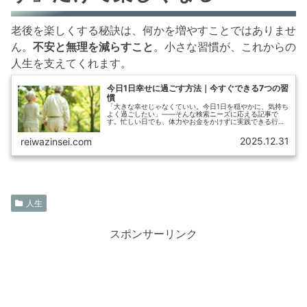
老後を楽しくする秘訣は、何かを増やすことではありませ
ん。
不安と無理を減らすこと
。小さな習慣が、これからの
人生を支えてくれます。
今日1日幸せに過ごす方法｜今すぐできる7つの習
慣
「大きな幸せじゃなくていい。今日1日を穏やかに、気持ち
よく過ごしたい」——そんな検索ニーズに応える記事で
す。忙しい日でも、体力やお金をかけずに実践できる行動
に絞りました。50代・60代の読者にも無理なく続く内容
で、**“今日 幸せに過ごす”...
2025.12.31
reiwazinsei.com
人生
スポンサーリンク