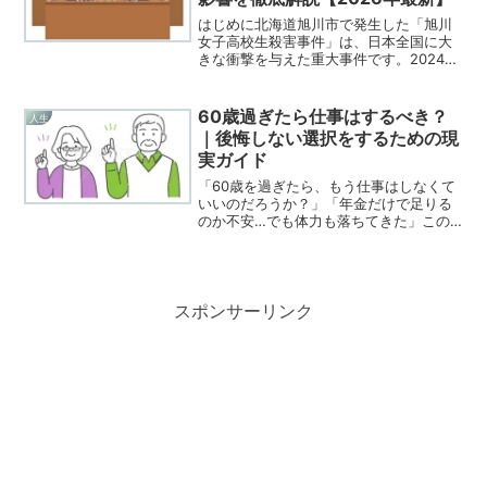
はじめに北海道旭川市で発生した「旭川
女子高校生殺害事件」は、日本全国に大
きな衝撃を与えた重大事件です。2024年
4月、当時17歳の女子高校生が北海道旭川
市の神居大橋から転落し死亡しました。
その後の捜査で監禁や暴行、不同意わい
60歳過ぎたら仕事はするべき？
人生
せつ行為などが明...
｜後悔しない選択をするための現
実ガイド
「60歳を過ぎたら、もう仕事はしなくて
いいのだろうか？」「年金だけで足りる
のか不安…でも体力も落ちてきた」この
疑問は、60代に入った多くの人が一度は
真剣に悩むテーマです。この記事では、
**60歳以降に仕事を「するべき人」「し
なくてもいい人」...
スポンサーリンク