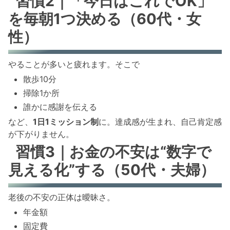
習慣2｜「今日はこれでOK」
を毎朝1つ決める（60代・女
性）
やることが多いと疲れます。そこで
散歩10分
掃除1か所
誰かに感謝を伝える
など、
1日1ミッション制
に。達成感が生まれ、自己肯定感
が下がりません。
習慣3｜お金の不安は“数字で
見える化”する（50代・夫婦）
老後の不安の正体は曖昧さ。
年金額
固定費