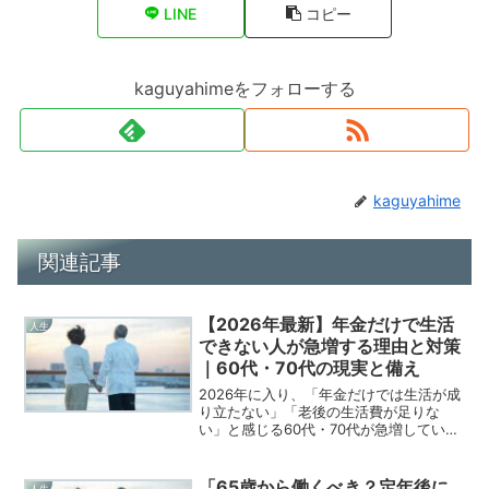
LINE
コピー
kaguyahimeをフォローする
kaguyahime
関連記事
【2026年最新】年金だけで生活
人生
できない人が急増する理由と対策
｜60代・70代の現実と備え
2026年に入り、「年金だけでは生活が成
り立たない」「老後の生活費が足りな
い」と感じる60代・70代が急増していま
す。これは一部の人の問題ではなく、多
くの60代・70代が直面する“現実”です。
本記事では、なぜ2026年にこの問題が深
「65歳から働くべき？定年後に
人生