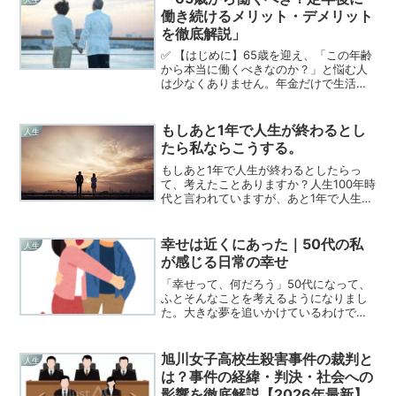
刻化して...
働き続けるメリット・デメリット
を徹底解説」
✅ 【はじめに】65歳を迎え、「この年齢
から本当に働くべきなのか？」と悩む人
は少なくありません。年金だけで生活で
きるのか、健康は大丈夫か、働くことで
メリットはあるのか…。結論からいう
と、65歳から働くべきかは“お金・健康・
もしあと1年で人生が終わるとし
人生
生活スタイル”の3...
たら私ならこうする。
もしあと1年で人生が終わるとしたらっ
て、考えたことありますか？人生100年時
代と言われていますが、あと1年で人生が
終わるとしたら皆さんならどうします
か？私ならこうします。1年で人生が終わ
る人生がもう少しで終わると知ったら、
幸せは近くにあった｜50代の私
人生
残り1年どのように...
が感じる日常の幸せ
「幸せって、何だろう」50代になって、
ふとそんなことを考えるようになりまし
た。大きな夢を追いかけているわけでも
ない。かといって、すべてが満たされて
いるわけでもない。この年齢になって
「自分は幸せなのか？」と改めて問い直
旭川女子高校生殺害事件の裁判と
人生
している人は、きっと少な...
は？事件の経緯・判決・社会への
影響を徹底解説【2026年最新】