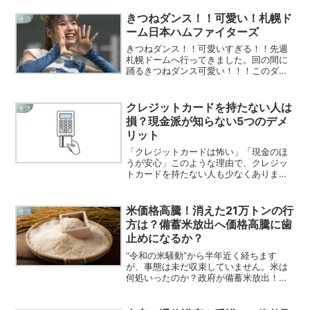
人は少なくありません。食品、電気代、
ガソリン、日用品、外食費など、私たち
きつねダンス！！可愛い！札幌ド
生活
の生活に欠かせないさまざま...
ーム日本ハムファイターズ
きつねダンス！！可愛いすぎる！！先週
札幌ドームへ行ってきました。回の間に
踊るきつねダンス可愛い！！！このダン
スは、ファイターズのモチベーションを
上げてくれます。観客も大喜びでしたよ
～踊る女の子も可愛いいし最高でした。
クレジットカードを持たない人は
生活
皆さんも札幌ドームへ足を...
損？現金派が知らない5つのデメ
リット
「クレジットカードは怖い」「現金のほ
うが安心」このような理由で、クレジッ
トカードを持たない人も少なくありませ
ん。しかし実際には、カードを持たない
ことで年間数万円以上損をしている可能
性があります。もちろん無理に持つ必要
米価格高騰！消えた21万トンの行
生活
はありませんが、現金だけ...
方は？備蓄米放出へ価格高騰に歯
止めになるか？
“令和の米騒動”から半年近く経ちます
が、事態は未だ収束していません。米は
何処いったのか？政府が備蓄米放出！価
格高騰に歯止めとなるのか？米価格高
騰！消えた21万トンの行方は？備蓄米放