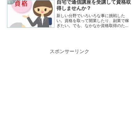
出へ価格高騰に歯止めになるか？令和の
自宅で通信講座を受講して資格取
生活
米騒動から半年近く経ちま...
得しませんか？
新しい分野でいろいろな事に挑戦した
い。資格を取って開業したり、副業で稼
ぎたい。でも、なかなか資格取得のため
の勉強に時間を取れない、簡単には資格
を取得できなさそう。そんな悩み・不安
はありませんか？自宅で通信講座を受講
して資格取得しませんか？全...
スポンサーリンク