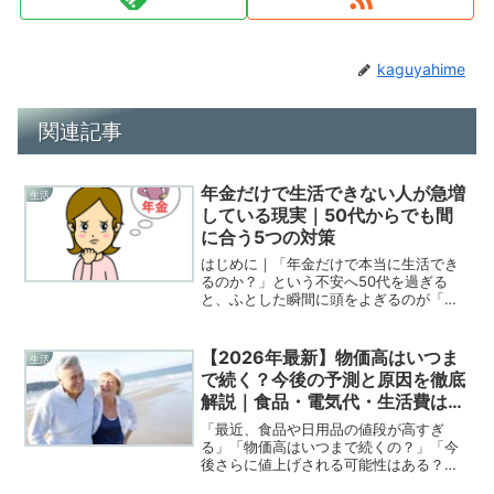
kaguyahime
関連記事
年金だけで生活できない人が急増
生活
している現実｜50代からでも間
に合う5つの対策
はじめに｜「年金だけで本当に生活でき
るのか？」という不安へ50代を過ぎる
と、ふとした瞬間に頭をよぎるのが「老
後のお金」の問題です。 年金はいくらも
らえるのか 年金だけで生活できる人はど
れくらいいるのか もし足りなかったら、
【2026年最新】物価高はいつま
生活
どうすればいいのか...
で続く？今後の予測と原因を徹底
解説｜食品・電気代・生活費はど
うなる？
「最近、食品や日用品の値段が高すぎ
る」「物価高はいつまで続くの？」「今
後さらに値上げされる可能性はある？」
このように、物価高に不安を感じている