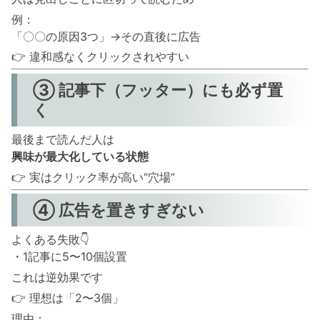
例：
「〇〇の原因3つ」→その直後に広告
👉 違和感なくクリックされやすい
③ 記事下（フッター）にも必ず置
く
最後まで読んだ人は
興味が最大化している状態
👉 実はクリック率が高い“穴場”
④ 広告を置きすぎない
よくある失敗👇
・1記事に5〜10個設置
これは逆効果です
👉 理想は「2〜3個」
理由：