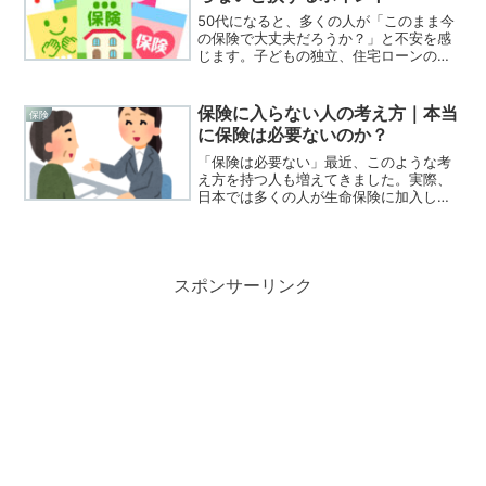
50代になると、多くの人が「このまま今
の保険で大丈夫だろうか？」と不安を感
じます。子どもの独立、住宅ローンの残
り、老後資金、病気のリスクなど、人生
のお金の状況が大きく変わる時期だから
です。実は、50代は保険を見直すベスト
保険に入らない人の考え方｜本当
保険
タイミングとも言われ...
に保険は必要ないのか？
「保険は必要ない」最近、このような考
え方を持つ人も増えてきました。実際、
日本では多くの人が生命保険に加入して
いますが、あえて保険に入らない選択を
する人もいます。では、保険に入らない
人はどのような考え方をしているのでし
ょうか？この記事では 保...
スポンサーリンク