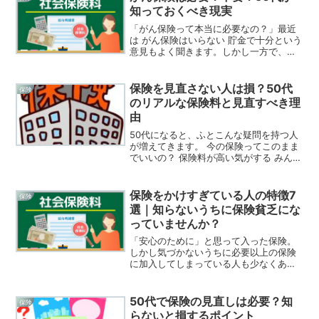
知っておくべき現実
「がん保険って本当に必要なの？」最近
は がん保険はいらない 貯金で十分という
意見もよく聞きます。しかし一方で、日
本では2人に1人ががんになる時代とも言
われています。特に50代になると、がん
のリスクは大きく高まります。この記事
保険を見直さない人は損？50代
保険
では がん保険は...
のリアルな保険料と見直すべき理
由
50代になると、ふとこんな疑問を持つ人
が増えてきます。 今の保険ってこのまま
でいいの？ 保険料が高い気がする みんな
月いくら払っているの？実は、50代の保
険料は思っている以上に高いケースが多
く、見直しをしないまま払い続けている
保険をかけすぎている人の特徴7
保険
人も少なくあり...
選｜知らないうちに保険貧乏にな
っていませんか？
「安心のために」と思って入った保険。
しかし気づかないうちに必要以上の保険
に加入してしまっている人も少なくあり
ません。実際、日本人は世界的に見ても
保険に入りすぎている国と言われていま
す。この記事では 保険をかけすぎている
50代で保険の見直しは必要？知
保険
人の特徴 無駄な保険の...
らないと損するポイント