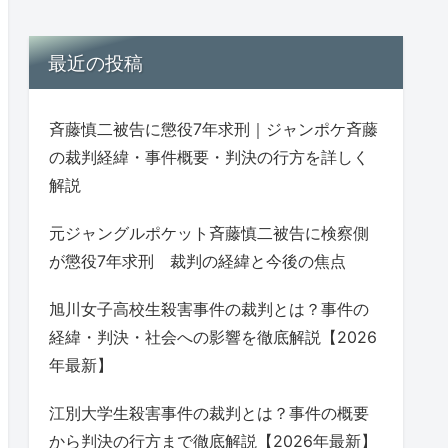
最近の投稿
斉藤慎二被告に懲役7年求刑｜ジャンポケ斉藤
の裁判経緯・事件概要・判決の行方を詳しく
解説
元ジャングルポケット斉藤慎二被告に検察側
が懲役7年求刑 裁判の経緯と今後の焦点
旭川女子高校生殺害事件の裁判とは？事件の
経緯・判決・社会への影響を徹底解説【2026
年最新】
江別大学生殺害事件の裁判とは？事件の概要
から判決の行方まで徹底解説【2026年最新】