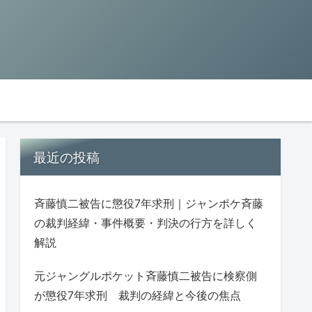
最近の投稿
斉藤慎二被告に懲役7年求刑｜ジャンポケ斉藤
の裁判経緯・事件概要・判決の行方を詳しく
解説
元ジャングルポケット斉藤慎二被告に検察側
が懲役7年求刑 裁判の経緯と今後の焦点